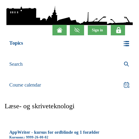
Topics
Search
Course calendar
Læse- og skriveteknologi
AppWriter - kursus for ordblinde og 1 forælder
Kursusnr.: 9999-26-00-02