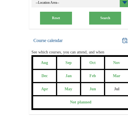
--Location Area--
Reset
Search
Course calendar
See which courses, you can attend, and when
Aug
Sep
Oct
Nov
Dec
Jan
Feb
Mar
Apr
May
Jun
Jul
Not planned