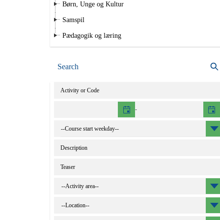
Børn, Unge og Kultur
Samspil
Pædagogik og læring
Search
Activity
-
Catalog
text
Teaser
--Activity area--
--Location--