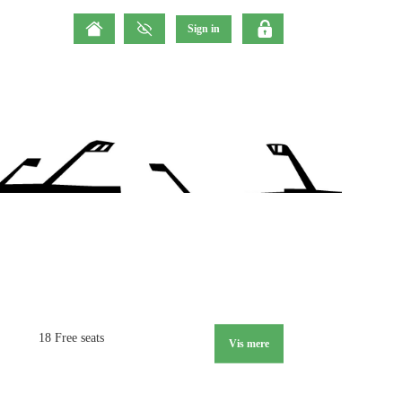
18 Free seats
Vis mere