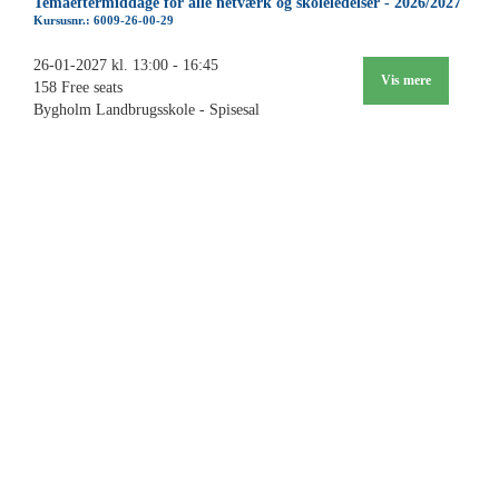
Temaeftermiddage for alle netværk og skoleledelser - 2026/2027
Kursusnr.: 6009-26-00-29
26-01-2027 kl. 13:00 - 16:45
Vis mere
158 Free seats
Bygholm Landbrugsskole - Spisesal