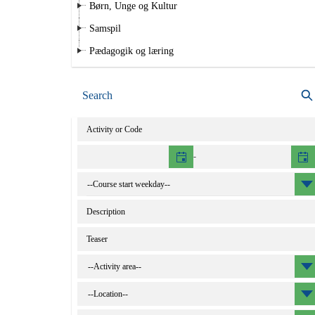
Børn, Unge og Kultur
Samspil
Pædagogik og læring
Search
Activity
-
Catalog
text
Teaser
--Activity area--
--Location--