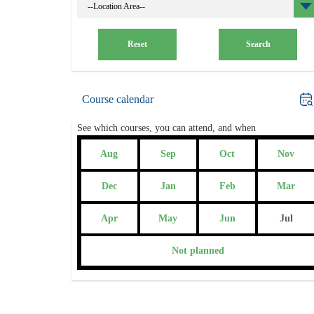
--Location Area--
Reset
Search
Course calendar
See which courses, you can attend, and when
Aug
Sep
Oct
Nov
Dec
Jan
Feb
Mar
Apr
May
Jun
Jul
Not planned