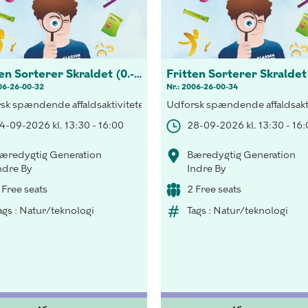
Fritten Sorterer Skraldet (0.-3 kl.)
06-26-00-32
Nr.: 2006-26-00-34
gtigheden af korrekt sortering både indenfor og udenfor klassevær
sk spændende affaldsaktiviteter! Opdag vigtigheden af korrekt sor
Udforsk spændende affaldsakti
4-09-2026 kl. 13:30 - 16:00
28-09-2026 kl. 13:30 - 16
æredygtig Generation
Bæredygtig Generation
ndre By
Indre By
 Free seats
2 Free seats
ags : Natur/teknologi
Tags : Natur/teknologi