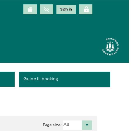
Guide til booking
Page size
: