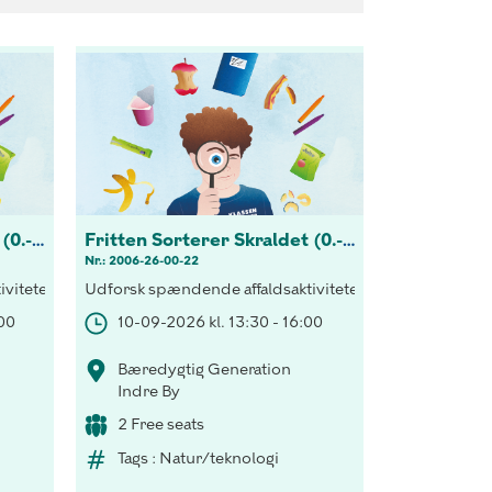
Fritten Sorterer Skraldet (0.-3 kl.)
Fritten Sorterer Skraldet (0.-3 kl.)
Nr.: 2006-26-00-22
elset.
tering både indenfor og udenfor klasseværelset.
viteter! Opdag vigtigheden af korrekt sortering både indenfor og 
Udforsk spændende affaldsaktiviteter! Opdag vigtighed
:00
10-09-2026 kl. 13:30 - 16:00
Bæredygtig Generation
Indre By
2 Free seats
Tags : Natur/teknologi