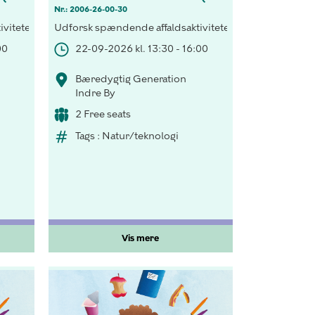
Nr.: 2006-26-00-30
elset.
tering både indenfor og udenfor klasseværelset.
viteter! Opdag vigtigheden af korrekt sortering både indenfor og 
Udforsk spændende affaldsaktiviteter! Opdag vigtighed
00
22-09-2026 kl. 13:30 - 16:00
Bæredygtig Generation
Indre By
2 Free seats
Tags : Natur/teknologi
Vis mere