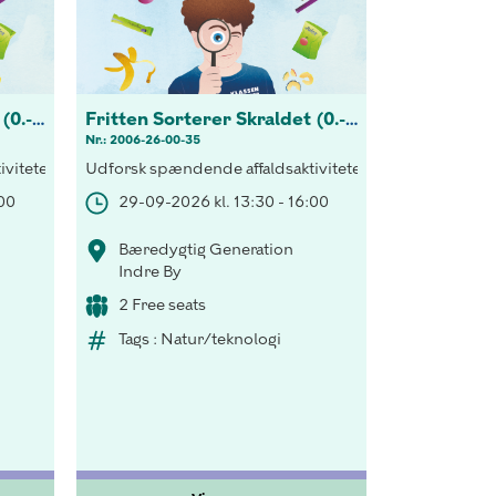
Fritten Sorterer Skraldet (0.-3 kl.)
Fritten Sorterer Skraldet (0.-3 kl.)
Nr.: 2006-26-00-35
elset.
tering både indenfor og udenfor klasseværelset.
viteter! Opdag vigtigheden af korrekt sortering både indenfor og 
Udforsk spændende affaldsaktiviteter! Opdag vigtighed
:00
29-09-2026 kl. 13:30 - 16:00
Bæredygtig Generation
Indre By
2 Free seats
Tags : Natur/teknologi