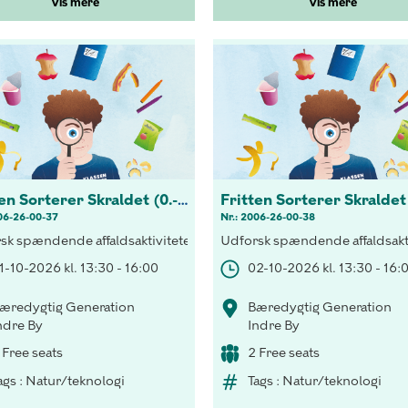
Vis mere
Vis mere
Fritten Sorterer Skraldet (0.-3 kl.)
06-26-00-37
Nr.: 2006-26-00-38
gtigheden af korrekt sortering både indenfor og udenfor klassevær
sk spændende affaldsaktiviteter! Opdag vigtigheden af korrekt sor
Udforsk spændende affaldsakti
1-10-2026 kl. 13:30 - 16:00
02-10-2026 kl. 13:30 - 16:
æredygtig Generation
Bæredygtig Generation
ndre By
Indre By
 Free seats
2 Free seats
ags : Natur/teknologi
Tags : Natur/teknologi