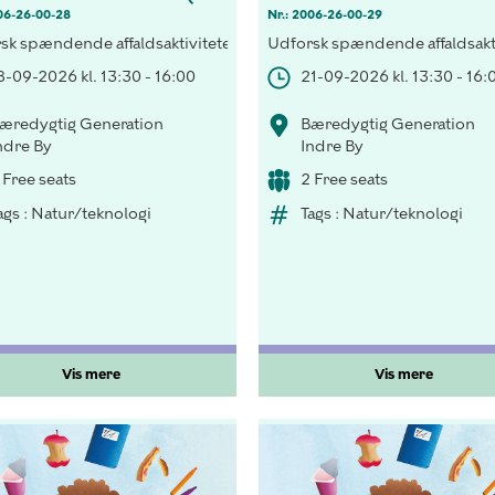
06-26-00-28
Nr.: 2006-26-00-29
gtigheden af korrekt sortering både indenfor og udenfor klassevær
sk spændende affaldsaktiviteter! Opdag vigtigheden af korrekt sor
Udforsk spændende affaldsakti
8-09-2026 kl. 13:30 - 16:00
21-09-2026 kl. 13:30 - 16:
æredygtig Generation
Bæredygtig Generation
ndre By
Indre By
 Free seats
2 Free seats
ags : Natur/teknologi
Tags : Natur/teknologi
Vis mere
Vis mere