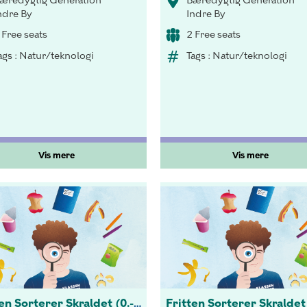
æredygtig Generation
Bæredygtig Generation
ndre By
Indre By
 Free seats
2 Free seats
ags : Natur/teknologi
Tags : Natur/teknologi
Vis mere
Vis mere
Fritten Sorterer Skraldet (0.-3 kl.)