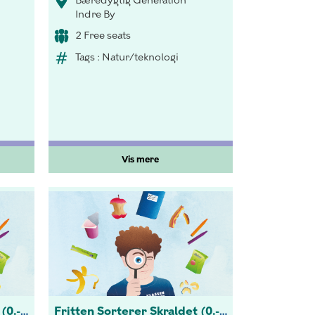
Bæredygtig Generation
Indre By
2 Free seats
Tags : Natur/teknologi
Vis mere
Fritten Sorterer Skraldet (0.-3 kl.)
Fritten Sorterer Skraldet (0.-3 kl.)