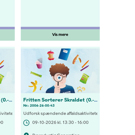
Vis mere
Fritten Sorterer Skraldet (0.-3 kl.)
Fritten Sorterer Skraldet (0.-3 kl.)
Nr.: 2006-26-00-43
elset.
tering både indenfor og udenfor klasseværelset.
viteter! Opdag vigtigheden af korrekt sortering både indenfor og 
Udforsk spændende affaldsaktiviteter! Opdag vigtighed
00
09-10-2026 kl. 13:30 - 16:00