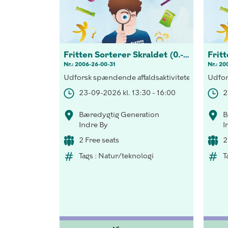
Fritten Sorterer Skraldet (0.-3 kl.)
Nr.: 2006-26-00-31
Nr.: 20
Udforsk spændende affaldsaktiviteter! Opdag vi
Udfor
23-09-2026 kl. 13:30 - 16:00
2
Bæredygtig Generation
B
Indre By
I
2 Free seats
2
Tags : Natur/teknologi
T