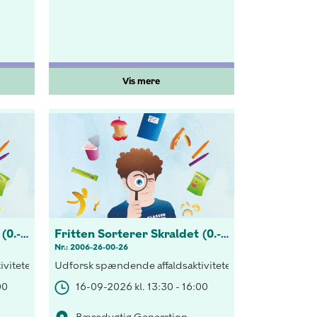
Vis mere
Fritten Sorterer Skraldet (0.-3 kl.)
Fritten Sorterer Skraldet (0.-3 kl.)
Nr.: 2006-26-00-26
elset.
tering både indenfor og udenfor klasseværelset.
viteter! Opdag vigtigheden af korrekt sortering både indenfor og 
Udforsk spændende affaldsaktiviteter! Opdag vigtighed
00
16-09-2026 kl. 13:30 - 16:00