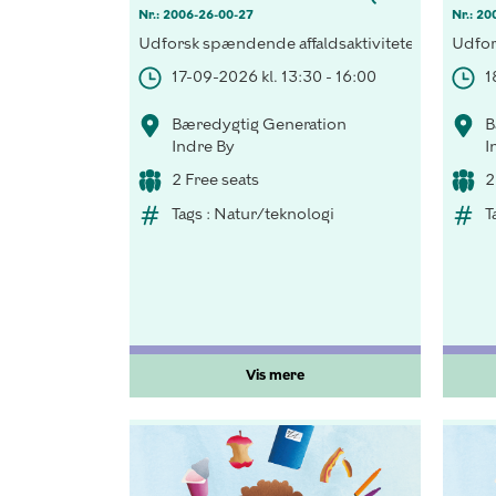
Nr.: 2006-26-00-27
Nr.: 20
Udforsk spændende affaldsaktiviteter! Opdag vi
Udfor
17-09-2026 kl. 13:30 - 16:00
1
Bæredygtig Generation
B
Indre By
I
2 Free seats
2
Tags : Natur/teknologi
T
Vis mere