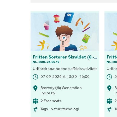
Fritten Sorterer Skraldet (0.-3 kl.)
Nr.: 2006-26-00-19
Nr.: 20
Udforsk spændende affaldsaktiviteter! Opdag vi
Udfor
07-09-2026 kl. 13:30 - 16:00
0
Bæredygtig Generation
B
Indre By
I
2 Free seats
2
Tags : Natur/teknologi
T