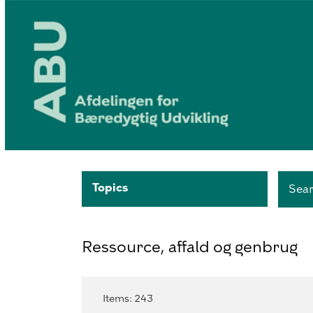
Topics
Sea
Ressource, affald og genbrug
Items
:
243