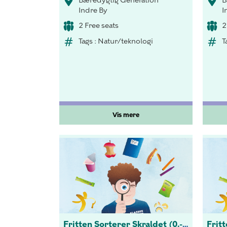
Bæredygtig Generation
B
Indre By
I
2 Free seats
2
Tags : Natur/teknologi
T
Vis mere
Fritten Sorterer Skraldet (0.-3 kl.)