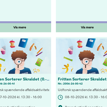
Vis mere
Vis mere
Fritten Sorterer Skraldet (0.-3 kl.)
06-26-00-41
Nr.: 2006-26-00-42
gtigheden af korrekt sortering både indenfor og udenfor klassevær
sk spændende affaldsaktiviteter! Opdag vigtigheden af korrekt sor
Udforsk spændende affaldsakti
7-10-2026 kl. 13:30 - 16:00
08-10-2026 kl. 13:30 - 16: