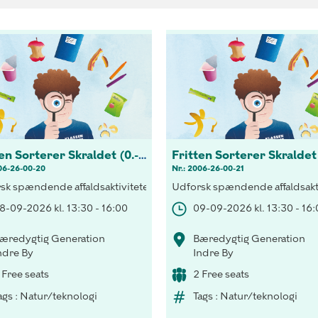
Fritten Sorterer Skraldet (0.-3 kl.)
06-26-00-20
Nr.: 2006-26-00-21
gtigheden af korrekt sortering både indenfor og udenfor klassevær
sk spændende affaldsaktiviteter! Opdag vigtigheden af korrekt sor
Udforsk spændende affaldsakti
8-09-2026 kl. 13:30 - 16:00
09-09-2026 kl. 13:30 - 16
æredygtig Generation
Bæredygtig Generation
ndre By
Indre By
 Free seats
2 Free seats
ags : Natur/teknologi
Tags : Natur/teknologi