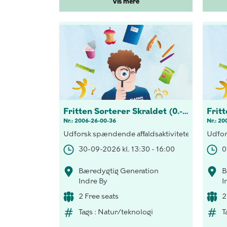
Vis mere
Fritten Sorterer Skraldet (0.-3 kl.)
Nr.: 2006-26-00-36
Nr.: 20
Udforsk spændende affaldsaktiviteter! Opdag vi
Udfor
30-09-2026 kl. 13:30 - 16:00
0
Bæredygtig Generation
B
Indre By
I
2 Free seats
2
Tags : Natur/teknologi
T