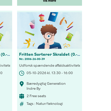
Vis mere
Fritten Sorterer Skraldet (0.-3 kl.)
Fritten Sorterer Skraldet (0.-3 kl.)
Nr.: 2006-26-00-39
elset.
tering både indenfor og udenfor klasseværelset.
viteter! Opdag vigtigheden af korrekt sortering både indenfor og 
Udforsk spændende affaldsaktiviteter! Opdag vigtighed
00
05-10-2026 kl. 13:30 - 16:00
Bæredygtig Generation
Indre By
2 Free seats
Tags : Natur/teknologi