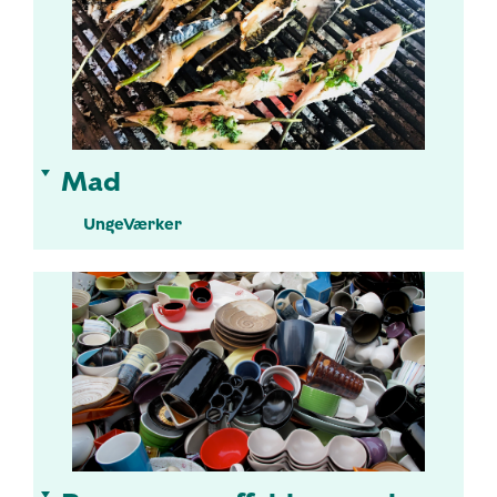
Mad
UngeVærker