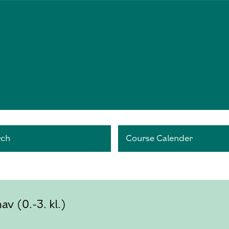
rch
Course Calender
av (0.-3. kl.)