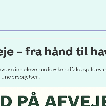
je – fra hånd til hav
or dine elever udforsker affald, spildevand
 undersøgelser!