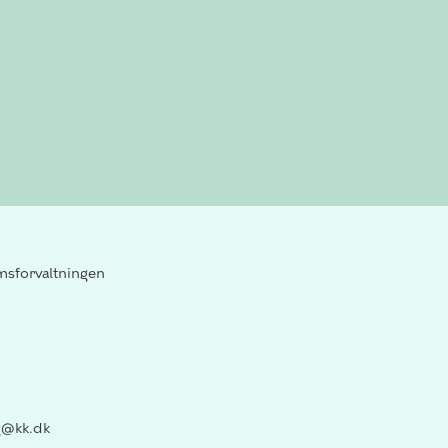
sforvaltningen
@kk.dk