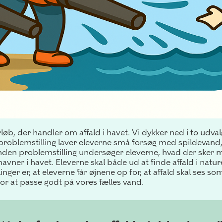
orløb, der handler om affald i havet.
Vi dykker ned i to udval
 problemstilling laver eleverne små forsøg med spildevand,
 anden problemstilling undersøger eleverne, hvad der sker m
havner i havet. Eleverne skal både ud at finde affald i natu
inger er, at eleverne får øjnene op for, at affald skal ses 
or at passe godt på vores fælles vand.