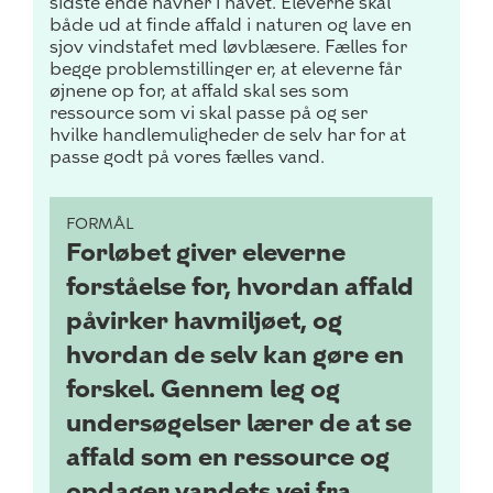
sidste ende havner i havet. Eleverne skal
både ud at finde affald i naturen og lave en
sjov vindstafet med løvblæsere.
Fælles for
begge problemstillinger er, at eleverne får
øjnene op for, at affald skal ses som
ressource som vi
skal passe på og ser
hvilke handlemuligheder de selv har for at
passe godt på vores fælles vand.
FORMÅL
Forløbet giver eleverne
forståelse for, hvordan affald
påvirker havmiljøet, og
hvordan de selv kan gøre en
forskel. Gennem leg og
undersøgelser lærer de at se
affald som en ressource og
opdager vandets vej fra