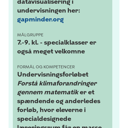
datavisualisering i
undervisningen her:
gapminder.org
MÅLGRUPPE
7.-9. kl. -
specialklasser er
også meget velkomne
FORMÅL OG KOMPETENCER
Undervisningsforløbet
Forstå klimaforandringer
gennem matematik
er et
spændende og anderledes
forløb, hvor eleverne i
specialdesignede
læreringsrum får en masse