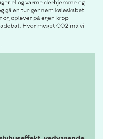
 bruger el og varme derhjemme og
 og gå en tur gennem køleskabet
er og oplever på egen krop
imadebat. Hvor meget CO2 må vi
.
drivhuseffekt, vedvarende