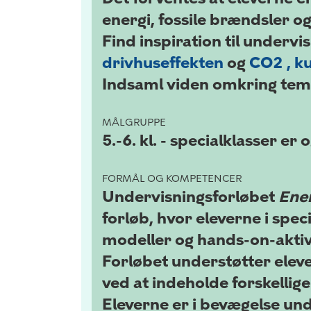
energi, fossile brændsler 
Find inspiration til underv
drivhuseffekten
og
CO2 , ku
Indsaml viden omkring te
MÅLGRUPPE
5.-6. kl. -
specialklasser er
FORMÅL OG KOMPETENCER
Undervisningsforløbet
Ener
forløb, hvor eleverne i sp
modeller og
hands-on-aktiv
Forløbet understøtter elev
ved at indeholde forskelli
Eleverne er i bevægelse und