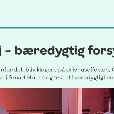
0
j – bæredygtig for
mfundet, bliv klogere på drivhuseffekten
ejse i Smart House og test et bæredygtigt e