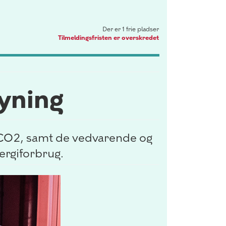
Der er 1 frie pladser
Tilmeldingsfristen er overskredet
syning
, CO2, samt de vedvarende og
nergiforbrug.