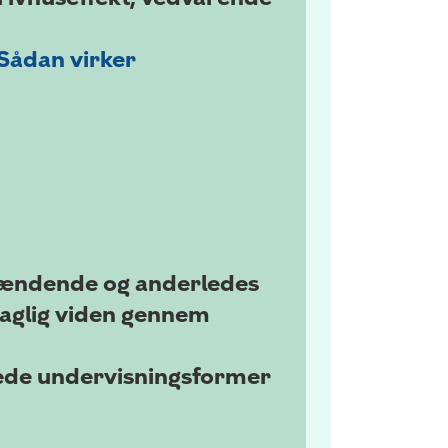
Sådan virker
pændende og anderledes
faglig viden gennem
erede undervisningsformer