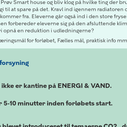
i. Prøv Smart house og bliv klog på hvilke ting der
i til at spare på det. Kravl ind igennem radiatoren
 kommer fra. Eleverne går også ind i den store frys
omen forbereder eleverne sig på den afsluttende kl
vi opnå en reduktion i udledningerne?
ringsmål for forløbet, Fælles mål, praktisk info mm
 forsyning
r ikke er kantine på ENERGI & VAND.
 5-10 minutter inden forløbets start.
r blevet introduceret til temaerne CO2 , 