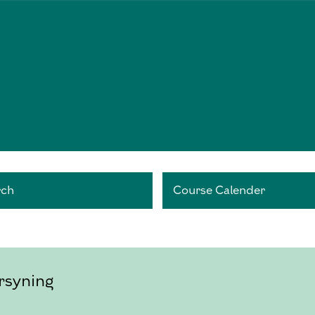
rch
Course Calender
rsyning