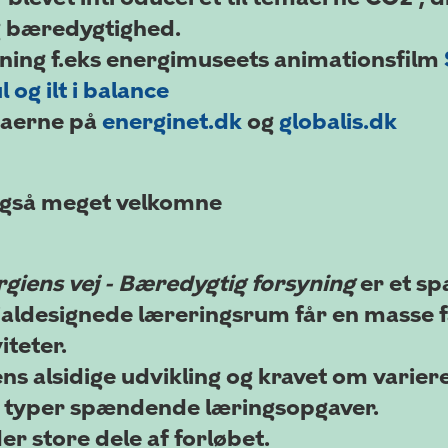
og bæredygtighed.
isning f.eks energimuseets animationsfilm
l og ilt i balance
maerne på
energinet.dk
og
globalis.dk
 også meget velkomne
giens vej - Bæredygtig forsyning
er et s
ecialdesignede læreringsrum får en masse 
iteter.
ens alsidige udvikling og kravet om vari
ge typer spændende læringsopgaver.
er store dele af forløbet.