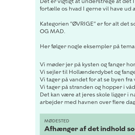
Det er vigtigt at understrege at det I
fortælle os hvad I gerne vil have ud 
Kategorien ”ØVRIGE” er for alt det 
OG MAD.
Her følger nogle eksempler på temae
Vi møder jer på kysten og fanger hor
Vi sejler til Hollænderdybet og fang
Vi tager på vandet for at se byen fra
Vi tager på stranden og hopper i vådd
Det kan være at jeres skole ligger i
arbejder med havnen over flere da
MØDESTED
Afhænger af det indhold som