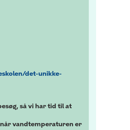
eskolen/det-unikke-
søg, så vi har tid til at
t når vandtemperaturen er