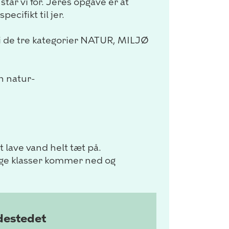
står vi for. Jeres opgave er at
ecifikt til jer.
t i de tre kategorier NATUR, MILJØ
n natur-
t lave vand helt tæt på.
ange klasser kommer ned og
ødestedet