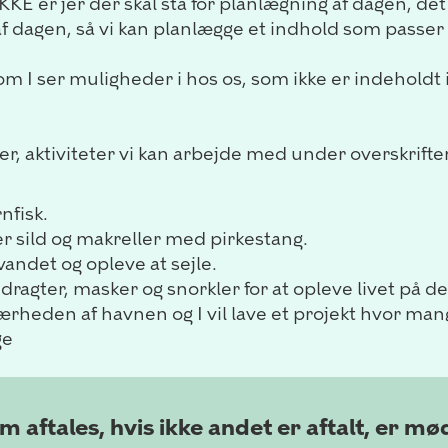
KKE er jer der skal stå for planlægning af dagen, det 
af dagen, så vi kan planlægge et indhold som passer sp
som I ser muligheder i hos os, som ikke er indehold
r, aktiviteter vi kan arbejde med under overskrifte
nfisk.
er sild og makreller med pirkestang.
 vandet og opleve at sejle.
ragter, masker og snorkler for at opleve livet på de
 nærheden af havnen og I vil lave et projekt hvor m
ge
 aftales, hvis ikke andet er aftalt, er m