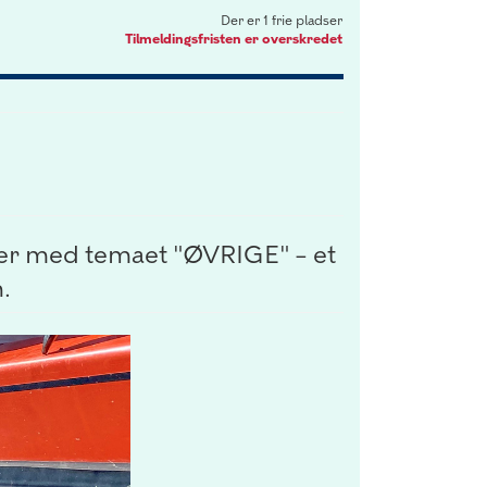
Der er 1 frie pladser
Tilmeldingsfristen er overskredet
jer med temaet "ØVRIGE" – et
.