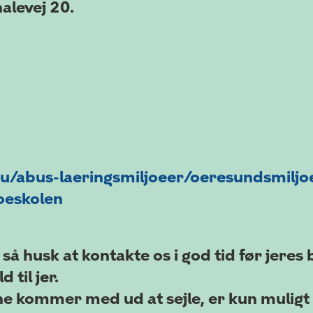
alevej 20.
u/abus-laeringsmiljoeer/oeresundsmiljo
oeskolen
 husk at kontakte os i god tid før jeres be
 til jer.
ne kommer med ud at sejle, er kun mulig