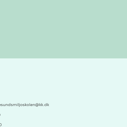
esundsmiljoskolen@kk.dk
0
0