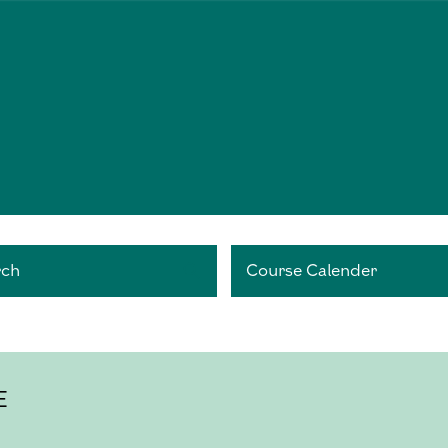
rch
Course Calender
E