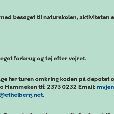
ed besøget til naturskolen, aktiviteten 
get forbrug og tøj efter vejret.
dage før turen omkring koden på depotet 
o Hammeken tlf. 2373 0232 Email:
mvjen
@ethelberg.net
.