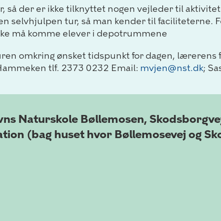
 så der er ikke tilknyttet nogen vejleder til aktivite
n selvhjulpen tur, så man kender til faciliteterne. F
r ikke må komme elever i depotrummene
turen omkring ønsket tidspunkt for dagen, lærerens
Hammeken tlf. 2373 0232 Email:
mvjen@nst.dk
; S
vns Naturskole Bøllemosen, Skodsborgve
ation (bag huset hvor Bøllemosevej og S