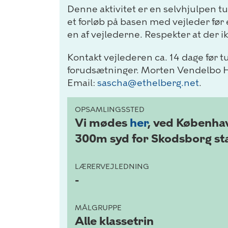
Denne aktivitet er en selvhjulpen tur,
et forløb på basen med vejleder før e
en af vejlederne. Respekter at de
Kontakt vejlederen ca. 14 dage før 
forudsætninger. Morten Vendelbo 
Email:
sascha@ethelberg.net
.
OPSAMLINGSSTED
Vi mødes
her
, ved Københa
300m syd for Skodsborg st
LÆRERVEJLEDNING
-
MÅLGRUPPE
Alle klassetrin