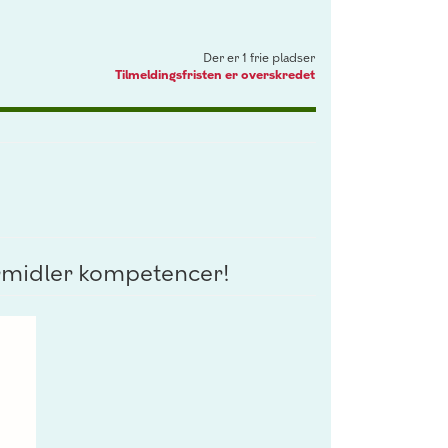
Der er 1 frie pladser
Tilmeldingsfristen er overskredet
ormidler kompetencer!