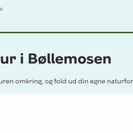
00
tur i Bøllemosen
turen omkring, og fold ud din egne naturf