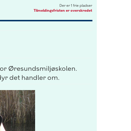
Der er 1 frie pladser
Tilmeldingsfristen er overskredet
 for Øresundsmiljøskolen.
 dyr det handler om.