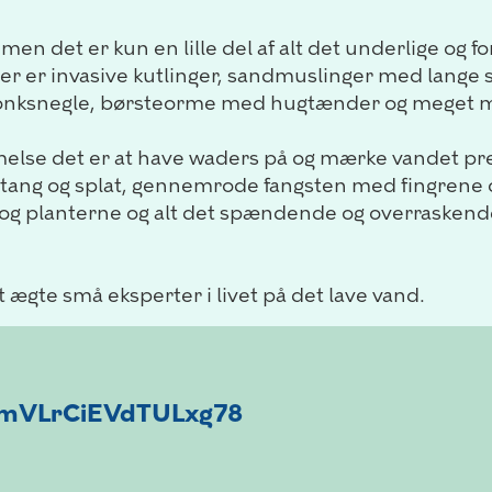
, men det er kun en lille del af alt det underlige og 
 Der er invasive kutlinger, sandmuslinger med lange
onksnegle, børsteorme med hugtænder og meget 
melse det er at have waders på og mærke vandet p
d tang og splat, gennemrode fangsten med fingrene o
 og planterne og alt det spændende og overraskende 
t ægte små eksperter i livet på det lave vand.
/3mVLrCiEVdTULxg78