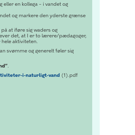
 eller en kollega – i vandet og
i vandet og markere den yderste grænse
 på at iføre sig waders og
ræver det, at I er to lærere/pædagoger,
hele aktiviteten.
 kan svømme og generelt føler sig
and”
.
viteter-i-naturligt-vand
(1).pdf