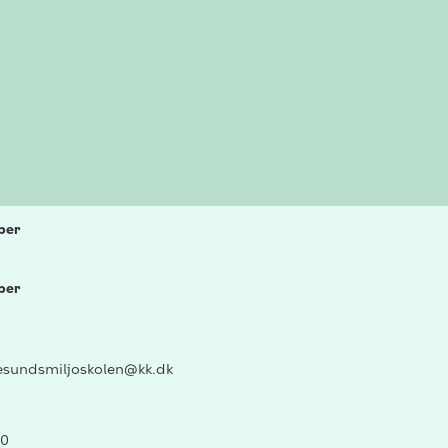
bber
bber
esundsmiljoskolen@kk.dk
30