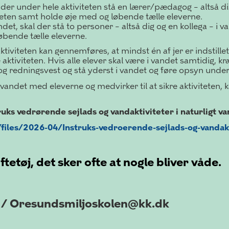
l der under hele aktiviteten stå en lærer/pædagog – altså dig
eten samt holde øje med og løbende tælle eleverne.
ndet, skal der stå to personer – altså dig og en kollega – 
løbende tælle eleverne.
ktiviteten kan gennemføres, at mindst én af jer er indstillet
aktiviteten. Hvis alle elever skal være i vandet samtidig, k
 og redningsvest og stå yderst i vandet og føre opsyn under 
i vandet med eleverne og medvirker til at sikre aktiviteten,
ruks vedrørende sejlads og vandaktiviteter i naturligt v
les/2026-04/Instruks-vedroerende-sejlads-og-vandakti
etøj, det sker ofte at nogle bliver våde.
 / Oresundsmiljoskolen@kk.dk