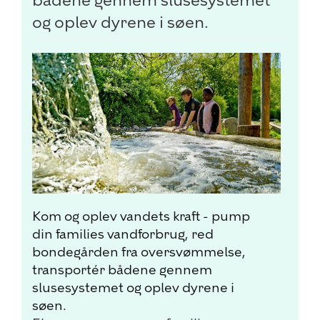
bådene gennem slusesystemet
og oplev dyrene i søen.
Kom og oplev vandets kraft - pump
din families vandforbrug, red
bondegården fra oversvømmelse,
transportér bådene gennem
slusesystemet og oplev dyrene i
søen.