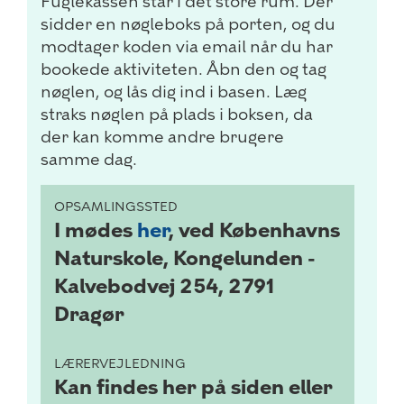
Fuglekassen står i det store rum. Der
sidder en nøgleboks på porten, og du
modtager koden via email når du har
bookede aktiviteten. Åbn den og tag
nøglen, og lås dig ind i basen. Læg
straks nøglen på plads i boksen, da
der kan komme andre brugere
samme dag.
OPSAMLINGSSTED
I mødes
her
, ved Københavns
Naturskole, Kongelunden -
Kalvebodvej 254, 2791
Dragør
LÆRERVEJLEDNING
Kan findes her på siden eller