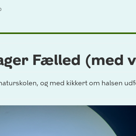
0
ger Fælled (med v
turskolen, og med kikkert om halsen udf