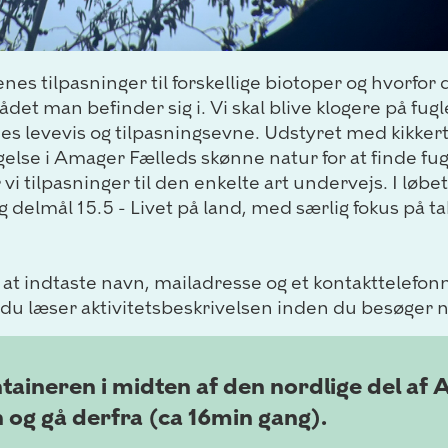
enes tilpasninger til forskellige biotoper og hvorfor d
et man befinder sig i. Vi skal blive klogere på fug
es levevis og tilpasningsevne. Udstyret med kikkert
gelse i Amager Fælleds skønne natur for at finde fug
 tilpasninger til den enkelte art undervejs. I løbe
 delmål 15.5 - Livet på land, med særlig fokus på tab
 at indtaste navn, mailadresse og et kontakttelefo
t du læser aktivitetsbeskrivelsen inden du besøger 
taineren i midten af den nordlige del af
 og gå derfra (ca 16min gang).