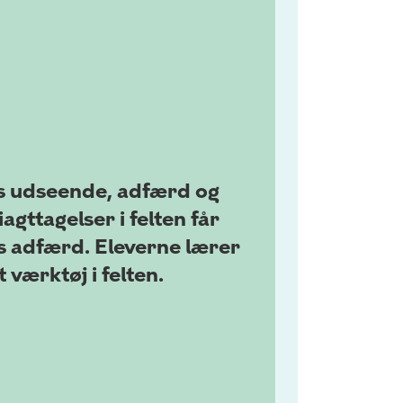
es udseende, adfærd og
agttagelser i felten får
s adfærd. Eleverne lærer
 værktøj i felten.