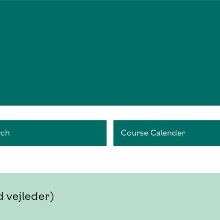
rch
Course Calender
 vejleder)