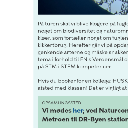
På turen skal vi blive klogere på fugl
noget om biodiversitet og naturområd
kløer, som fortæller noget om fuglen
kikkertbrug. Herefter går vi på opda
genkende arterne og måske snakker vi
tema i forhold til FN's Verdensmål og
på STM i STEM kompetencer.
Hvis du booker for en kollega: HUSK
afsted med klassen! Det er vigtigt a
OPSAMLINGSSTED
Vi mødes
her
, ved Naturcon
Metroen til DR-Byen station