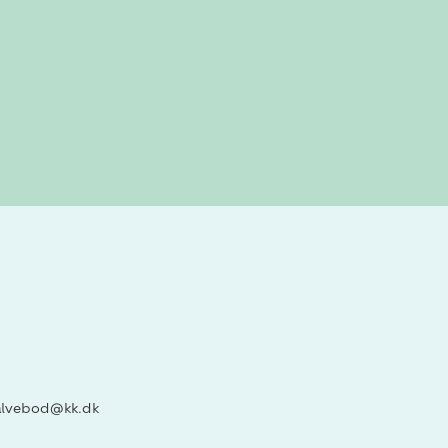
alvebod@kk.dk