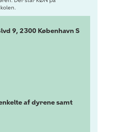
døren. Der står KØN på
skolen.
Blvd 9, 2300 København S
enkelte af dyrene samt