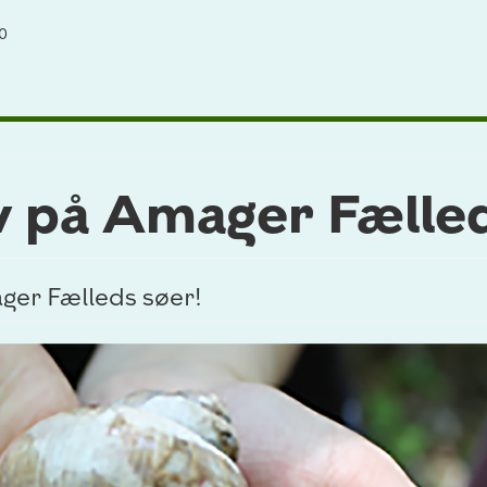
00
v på Amager Fælle
ger Fælleds søer!