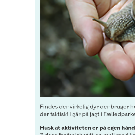
Findes der virkelig dyr der bruger 
der faktisk! I går på jagt i Fælledp
Husk at aktiviteten er på egen hånd