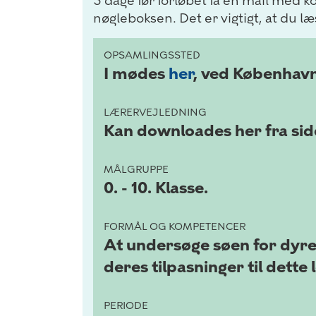
3 dage før forløbet få en mail med k
nøgleboksen. Det er vigtigt, at du l
OPSAMLINGSSTED
I mødes
her
, ved København
LÆRERVEJLEDNING
Kan downloades her fra side
MÅLGRUPPE
0. - 10. Klasse.
FORMÅL OG KOMPETENCER
At undersøge søen for dyre
deres tilpasninger til dette 
PERIODE