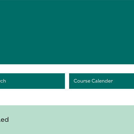
rch
Course Calender
led