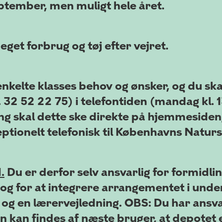
ptember, men muligt hele året.
get forbrug og tøj efter vejret.
enkelte klasses behov og ønsker, og du sk
 32 52 22 75) i telefontiden (mandag kl. 1
sning skal dette ske direkte på hjemmeside
tionelt telefonisk til Københavns Naturs
.
Du er derfor selv ansvarlig for formidli
, og for at integrere arrangementet i und
 og en lærervejledning. OBS: Du har ansva
en kan findes af næste bruger, at depotet 