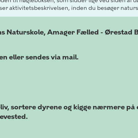
oden til nøgleboksen, som sidder lige ved siden af 
æser aktivitetsbeskrivelsen, inden du besøger natur
s Naturskole, Amager Fælled - Ørestad 
n eller sendes via mail.
liv, sortere dyrene og kigge nærmere på 
levested.