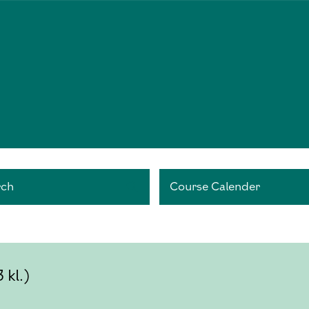
rch
Course Calender
 kl.)