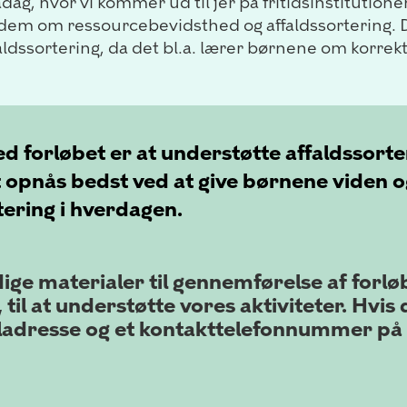
ag, hvor vi kommer ud til jer på fritidsinstitutionen
dem om ressourcebevidsthed og affaldssortering. De
affaldssortering, da det bl.a. lærer børnene om korre
.
forløbet er at understøtte affaldssorter
pnås bedst ved at give børnene viden o
tering i hverdagen.
ge materialer til gennemførelse af forløb
til at understøtte vores aktiviteter. Hvis 
ladresse og et kontakttelefonnummer på 