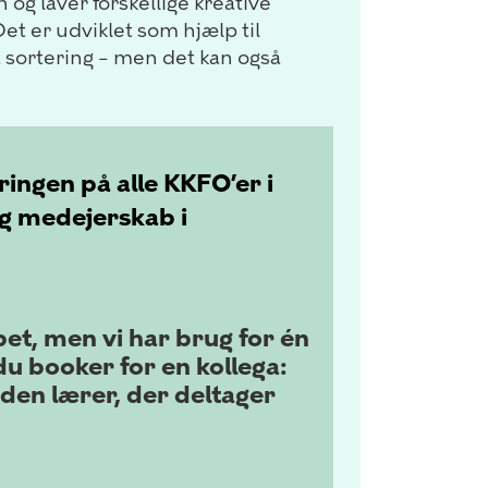
 og laver forskellige kreative
t er udviklet som hjælp til
kt sortering – men det kan også
ingen på alle KKFO’er i
g medejerskab i
et, men vi har brug for én
du booker for en kollega:
den lærer, der deltager