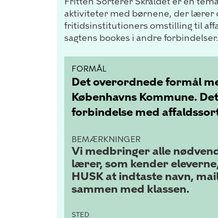
Fritten Sorterer Skraldet er en temad
aktiviteter med børnene, der lærer 
fritidsinstitutioners omstilling til 
sagtens bookes i andre forbindelser
FORMÅL
Det overordnede formål med 
Københavns Kommune. Det o
forbindelse med affaldssor
BEMÆRKNINGER
Vi medbringer alle nødvendi
lærer, som kender eleverne, 
HUSK at indtaste navn, mai
sammen med klassen.
STED