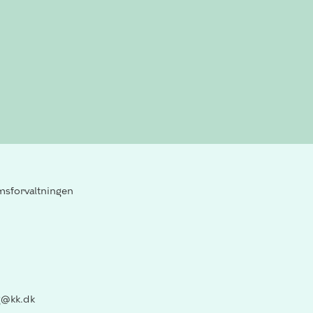
sforvaltningen
@kk.dk