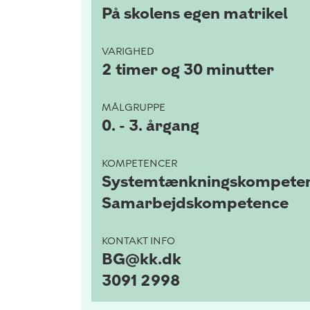
På skolens egen matrikel
VARIGHED
2 timer og 30 minutter
MÅLGRUPPE
0. - 3. årgang
KOMPETENCER
Systemtænkningskompete
Samarbejdskompetence
KONTAKT INFO
BG@kk.dk
3091 2998