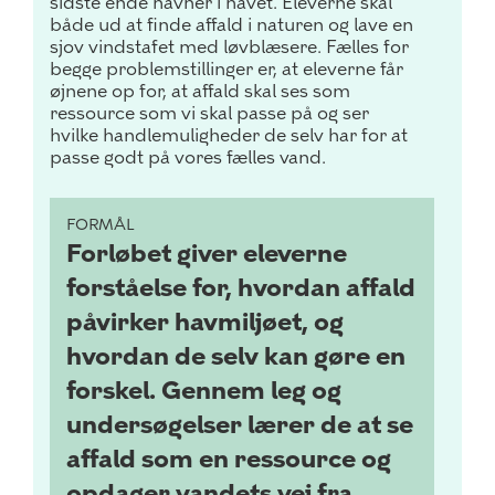
sidste ende havner i havet. Eleverne skal
både ud at finde affald i naturen og lave en
sjov vindstafet med løvblæsere.
Fælles for
begge problemstillinger er, at eleverne får
øjnene op for, at affald skal ses som
ressource som vi
skal passe på og ser
hvilke handlemuligheder de selv har for at
passe godt på vores fælles vand.
FORMÅL
Forløbet giver eleverne
forståelse for, hvordan affald
påvirker havmiljøet, og
hvordan de selv kan gøre en
forskel. Gennem leg og
undersøgelser lærer de at se
affald som en ressource og
opdager vandets vej fra