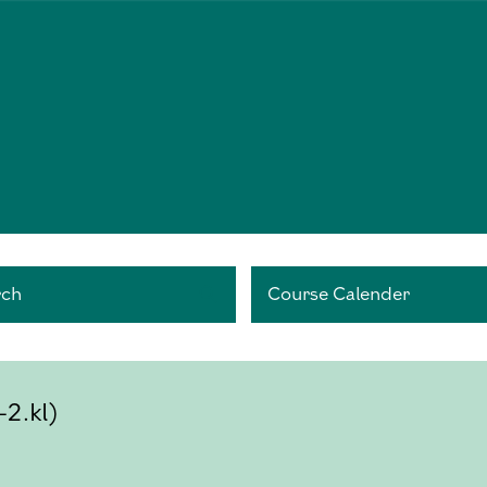
rch
Course Calender
-2.kl)