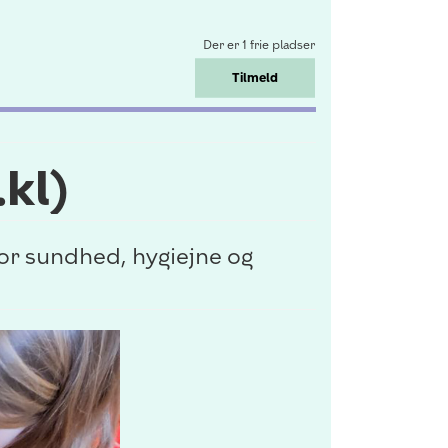
Der er 1 frie pladser
Tilmeld
.kl)
 for sundhed, hygiejne og