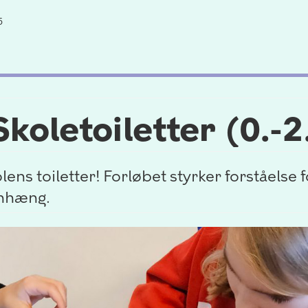
5
koletoiletter (0.-2
lens toiletter! Forløbet styrker forståelse
enhæng.