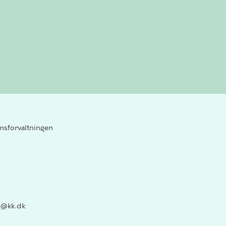
sforvaltningen
@kk.dk