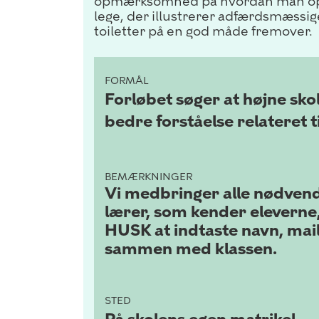
opmærksomhed på hvordan man opfø
lege, der illustrerer adfærdsmæssig
toiletter på en god måde fremover.
FORMÅL
Forløbet søger at højne skol
bedre forståelse relateret
BEMÆRKNINGER
Vi medbringer alle nødvendi
lærer, som kender eleverne, 
HUSK at indtaste navn, mai
sammen med klassen.
STED