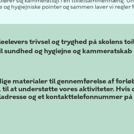
rer sig kammeratligt i en toiletsammenhæng. Un
e og hygiejniske pointer og sammen laver vi regler 
eelevers trivsel og tryghed på skolens toi
 til sundhed og hygiejne og kammeratska
ge materialer til gennemførelse af forløb
til at understøtte vores aktiviteter. Hvis 
ladresse og et kontakttelefonnummer på 