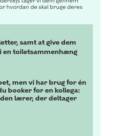
dervejs tager vi dem gennem
for hvordan de skal bruge deres
letter, samt at give dem
b i en toiletsammenhæng
et, men vi har brug for én
du booker for en kollega:
den lærer, der deltager