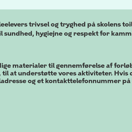
eelevers trivsel og tryghed på skolens toi
il sundhed, hygiejne og respekt for kammer
ge materialer til gennemførelse af forløb
til at understøtte vores aktiviteter. Hvis 
ladresse og et kontakttelefonnummer på 