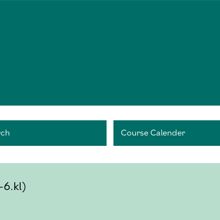
rch
Course Calender
-6.kl)