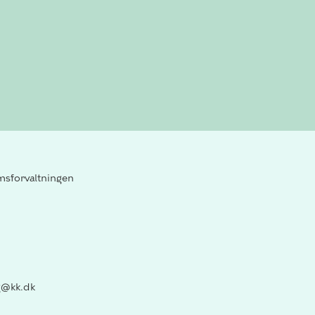
sforvaltningen
@kk.dk