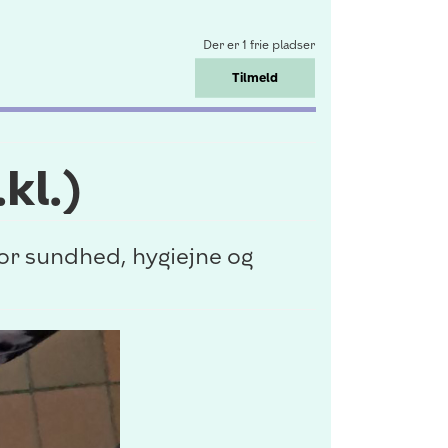
Der er 1 frie pladser
Tilmeld
kl.)
 for sundhed, hygiejne og