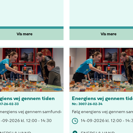
Vis mere
Vis mere
giens vej gennem tiden
Energiens vej gennem ti
07-26-02-33
Nr.: 3007-26-02-34
hus med vedvarende energi, besøg H.C. Andersen i lyset fra tranlam
energiens vej gennem samfundet, forsyn et hus med vedvarende energ
Følg energiens vej gennem samf
1-09-2026 kl. 12:00 - 14:30
14-09-2026 kl. 12:00 - 14: