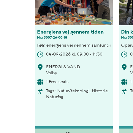
Energiens vej gennem tiden
Din 
Nr.: 3007-26-00-18
Nr.: 30
Følg energiens vej gennem samfundet, forsyn et 
Oplev
04-09-2026 kl. 09:00 - 11:30
0
ENERGI & VAND
E
Valby
V
1 Free seats
1
Tags : Natur/teknologi, Historie,
T
Naturfag