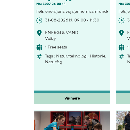
Nr.: 3007-26-00-14
Nr.: 30
Følg energiens vej gennem samfundet, forsyn et 
Følg 
31-08-2026 kl. 09:00 - 11:30
3
ENERGI & VAND
E
Valby
V
1 Free seats
1
Tags : Natur/teknologi, Historie,
T
Naturfag
N
Vis mere