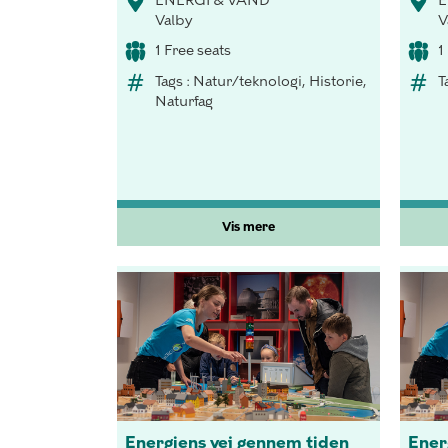
ENERGI & VAND
E
Valby
V
1 Free seats
1
Tags : Natur/teknologi, Historie,
T
Naturfag
Vis mere
Energiens vej gennem tiden
Ener