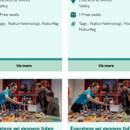
NERGI & VAND
ENERGI & VAND
alby
Valby
 Free seats
1 Free seats
ags : Natur/teknologi, Naturfag
Tags : Natur/teknologi, His
Naturfag
Vis mere
Vis mere
giens vej gennem tiden
Energiens vej gennem ti