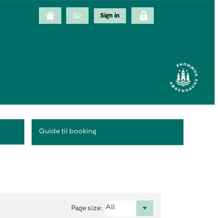
Guide til booking
Page size
: