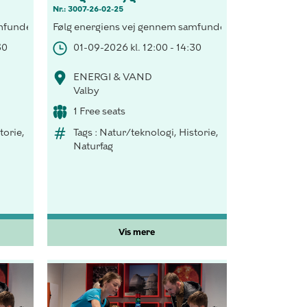
Nr.: 3007-26-02-25
pen og tag på rejse i Smart House og test et dit energiforbrug.
i, besøg H.C. Andersen i lyset fra tranlampen og tag på rejse i Sm
undet, forsyn et hus med vedvarende energi, besøg H.C. Andersen i 
Følg energiens vej gennem samfundet, forsyn et hus med
30
01-09-2026 kl. 12:00 - 14:30
ENERGI & VAND
Valby
1 Free seats
torie,
Tags : Natur/teknologi, Historie,
Naturfag
Vis mere