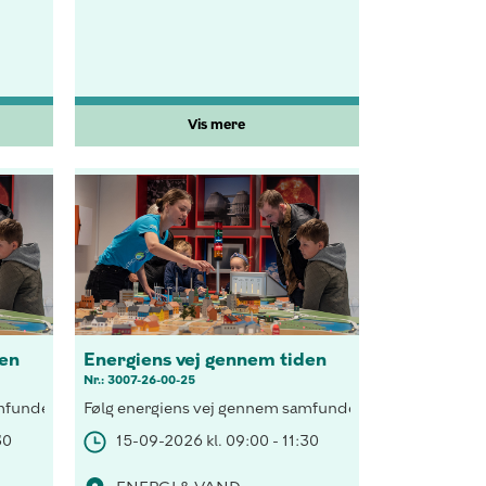
Vis mere
den
Energiens vej gennem tiden
Nr.: 3007-26-00-25
pen og tag på rejse i Smart House og test et dit energiforbrug.
i, besøg H.C. Andersen i lyset fra tranlampen og tag på rejse i Sm
undet, forsyn et hus med vedvarende energi, besøg H.C. Andersen i 
Følg energiens vej gennem samfundet, forsyn et hus med
30
15-09-2026 kl. 09:00 - 11:30