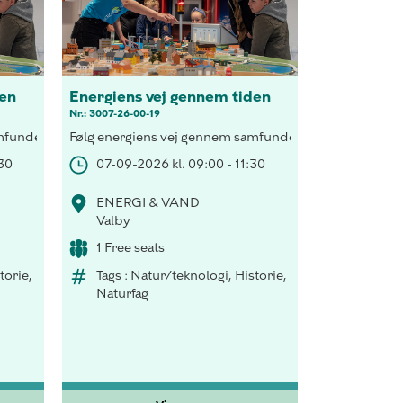
den
Energiens vej gennem tiden
Nr.: 3007-26-00-19
pen og tag på rejse i Smart House og test et dit energiforbrug.
r Hovedstadsområdet og hvordan vi kan klimatilpasse byen. Vi ska
undet, forsyn et hus med vedvarende energi, besøg H.C. Andersen i 
Følg energiens vej gennem samfundet, forsyn et hus med
:30
07-09-2026 kl. 09:00 - 11:30
ENERGI & VAND
Valby
1 Free seats
torie,
Tags : Natur/teknologi, Historie,
Naturfag