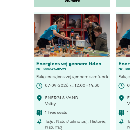
Vis mere
Energiens vej gennem tiden
Ener
Nr.: 3007-26-02-29
Nr.: 30
Følg energiens vej gennem samfundet, forsyn et 
Følg 
07-09-2026 kl. 12:00 - 14:30
0
ENERGI & VAND
E
Valby
V
1 Free seats
1
Tags : Natur/teknologi, Historie,
T
Naturfag
N