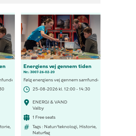
den
Energiens vej gennem tiden
Nr.: 3007-26-02-20
pen og tag på rejse i Smart House og test et dit energiforbrug.
i, besøg H.C. Andersen i lyset fra tranlampen og tag på rejse i Sm
undet, forsyn et hus med vedvarende energi, besøg H.C. Andersen i 
Følg energiens vej gennem samfundet, forsyn et hus med
:30
25-08-2026 kl. 12:00 - 14:30
ENERGI & VAND
Valby
1 Free seats
torie,
Tags : Natur/teknologi, Historie,
Naturfag