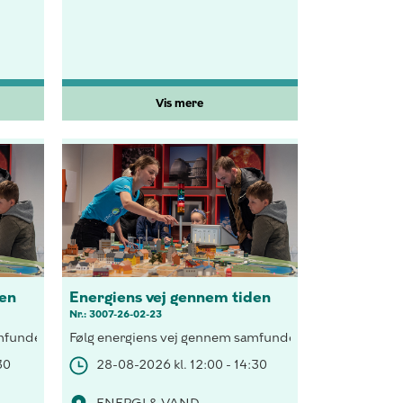
Vis mere
den
Energiens vej gennem tiden
Nr.: 3007-26-02-23
pen og tag på rejse i Smart House og test et dit energiforbrug.
r Hovedstadsområdet og hvordan vi kan klimatilpasse byen. Vi ska
undet, forsyn et hus med vedvarende energi, besøg H.C. Andersen i 
Følg energiens vej gennem samfundet, forsyn et hus med
30
28-08-2026 kl. 12:00 - 14:30