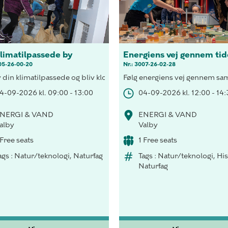
klimatilpassede by
Energiens vej gennem ti
05-26-00-20
Nr.: 3007-26-02-28
hus med vedvarende energi, besøg H.C. Andersen i lyset fra tranlam
 din klimatilpassede og bliv klogere på det vilde vejr der ramme
Følg energiens vej gennem samf
4-09-2026 kl. 09:00 - 13:00
04-09-2026 kl. 12:00 - 14
NERGI & VAND
ENERGI & VAND
alby
Valby
 Free seats
1 Free seats
ags : Natur/teknologi, Naturfag
Tags : Natur/teknologi, His
Naturfag