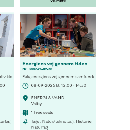
Vis mere
Energiens vej gennem tiden
Nr.: 3007-26-02-30
pen og tag på rejse i Smart House og test et dit energiforbrug.
i, besøg H.C. Andersen i lyset fra tranlampen og tag på rejse i Sm
bliv klogere på det vilde vejr der rammer Hovedstadsområdet og h
Følg energiens vej gennem samfundet, forsyn et hus med
:00
08-09-2026 kl. 12:00 - 14:30
ENERGI & VAND
Valby
1 Free seats
turfag
Tags : Natur/teknologi, Historie,
Naturfag