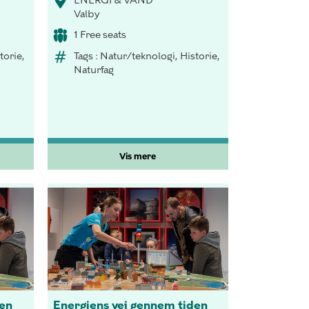
ENERGI & VAND
Valby
1 Free seats
torie,
Tags : Natur/teknologi, Historie,
Naturfag
Vis mere
den
Energiens vej gennem tiden