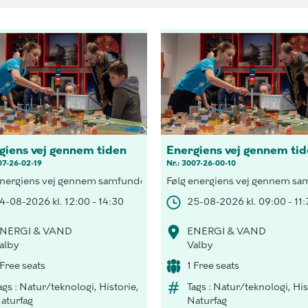
giens vej gennem tiden
Energiens vej gennem ti
07-26-02-19
Nr.: 3007-26-00-10
hus med vedvarende energi, besøg H.C. Andersen i lyset fra tranlam
energiens vej gennem samfundet, forsyn et hus med vedvarende energ
Følg energiens vej gennem samf
4-08-2026 kl. 12:00 - 14:30
25-08-2026 kl. 09:00 - 11
NERGI & VAND
ENERGI & VAND
alby
Valby
 Free seats
1 Free seats
ags : Natur/teknologi, Historie,
Tags : Natur/teknologi, His
aturfag
Naturfag