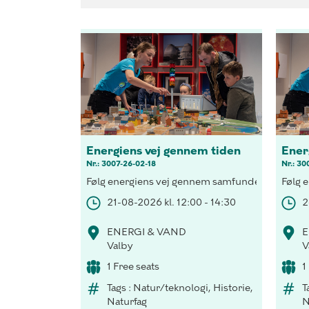
Energiens vej gennem tiden
Ener
Nr.: 3007-26-02-18
Nr.: 30
Følg energiens vej gennem samfundet, forsyn et 
Følg 
21-08-2026 kl. 12:00 - 14:30
2
ENERGI & VAND
E
Valby
V
1 Free seats
1
Tags : Natur/teknologi, Historie,
T
Naturfag
N