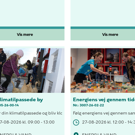
Vis mere
Vis mere
klimatilpassede by
Energiens vej gennem ti
05-26-00-14
Nr.: 3007-26-02-22
hus med vedvarende energi, besøg H.C. Andersen i lyset fra tranlam
 din klimatilpassede og bliv klogere på det vilde vejr der ramme
Følg energiens vej gennem samf
7-08-2026 kl. 09:00 - 13:00
27-08-2026 kl. 12:00 - 14: