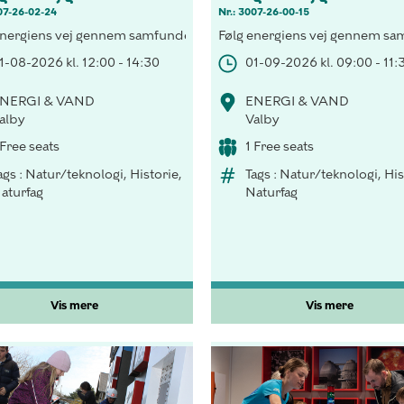
07-26-02-24
Nr.: 3007-26-00-15
hus med vedvarende energi, besøg H.C. Andersen i lyset fra tranlam
energiens vej gennem samfundet, forsyn et hus med vedvarende energ
Følg energiens vej gennem samf
1-08-2026 kl. 12:00 - 14:30
01-09-2026 kl. 09:00 - 11:
NERGI & VAND
ENERGI & VAND
alby
Valby
 Free seats
1 Free seats
ags : Natur/teknologi, Historie,
Tags : Natur/teknologi, His
aturfag
Naturfag
Vis mere
Vis mere