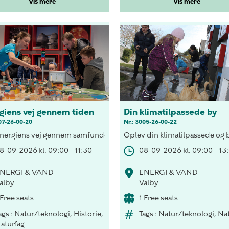
Vis mere
Vis mere
giens vej gennem tiden
Din klimatilpassede by
07-26-00-20
Nr.: 3005-26-00-22
hus med vedvarende energi, besøg H.C. Andersen i lyset fra tranlam
energiens vej gennem samfundet, forsyn et hus med vedvarende energ
Oplev din klimatilpassede og 
8-09-2026 kl. 09:00 - 11:30
08-09-2026 kl. 09:00 - 13
NERGI & VAND
ENERGI & VAND
alby
Valby
 Free seats
1 Free seats
ags : Natur/teknologi, Historie,
Tags : Natur/teknologi, Na
aturfag