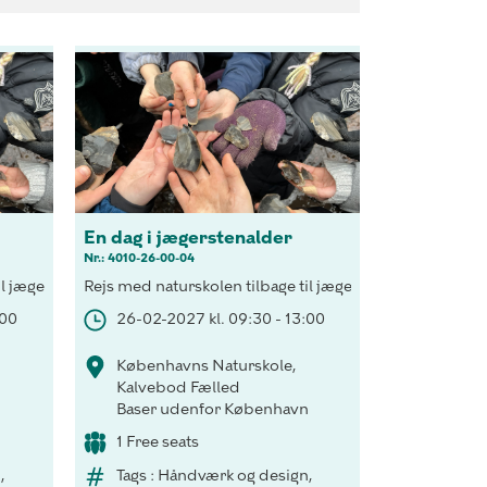
En dag i jægerstenalder
Nr.: 4010-26-00-04
ingelse for overlevelsen i det barske natur.
kulisse og fælleskabet i "stammen" som betingelse for overlevelsen
il jægerstenalderen, med birkeskoven som kulisse og fælleskabet i 
Rejs med naturskolen tilbage til jægerstenalderen, med
:00
26-02-2027 kl. 09:30 - 13:00
Københavns Naturskole,
Kalvebod Fælled
n
Baser udenfor København
1 Free seats
,
Tags : Håndværk og design,