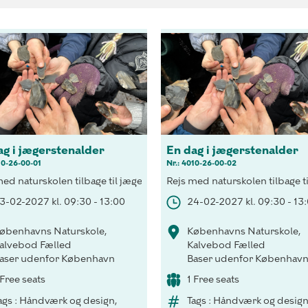
ag i jægerstenalder
En dag i jægerstenalder
10-26-00-01
Nr.: 4010-26-00-02
en, med birkeskoven som kulisse og fælleskabet i "stammen" som bet
med naturskolen tilbage til jægerstenalderen, med birkeskoven som 
Rejs med naturskolen tilbage t
3-02-2027 kl. 09:30 - 13:00
24-02-2027 kl. 09:30 - 13
øbenhavns Naturskole,
Københavns Naturskole,
alvebod Fælled
Kalvebod Fælled
aser udenfor København
Baser udenfor Københav
 Free seats
1 Free seats
ags : Håndværk og design,
Tags : Håndværk og design