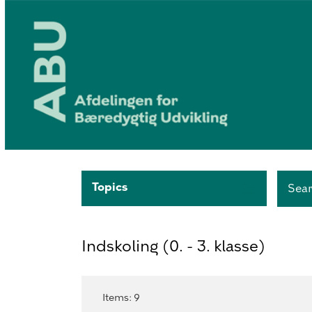
Topics
Sea
Indskoling (0. - 3. klasse)
Items
:
9