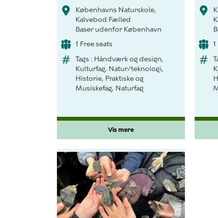
Københavns Naturskole,
K
Kalvebod Fælled
K
Baser udenfor København
B
1 Free seats
1
Tags : Håndværk og design,
T
Kulturfag, Natur/teknologi,
K
Historie, Praktiske og
H
Musiskefag, Naturfag
M
Vis mere