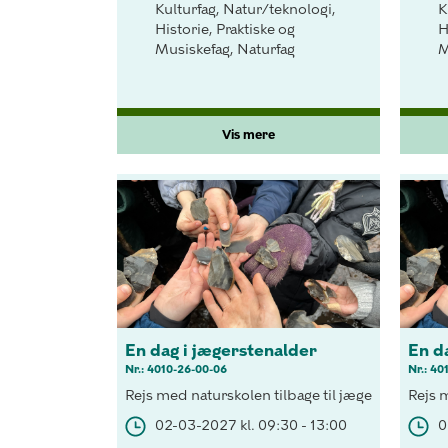
Kulturfag, Natur/teknologi,
K
Historie, Praktiske og
H
Musiskefag, Naturfag
M
Vis mere
En dag i jægerstenalder
En d
Nr.: 4010-26-00-06
Nr.: 40
Rejs med naturskolen tilbage til jægerstenalder
Rejs 
02-03-2027 kl. 09:30 - 13:00
0