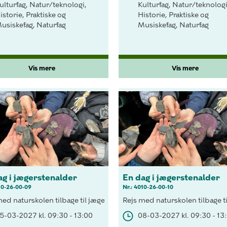
ulturfag, Natur/teknologi,
Kulturfag, Natur/teknologi
istorie, Praktiske og
Historie, Praktiske og
usiskefag, Naturfag
Musiskefag, Naturfag
Vis mere
Vis mere
ag i jægerstenalder
En dag i jægerstenalder
10-26-00-09
Nr.: 4010-26-00-10
en, med birkeskoven som kulisse og fælleskabet i "stammen" som bet
med naturskolen tilbage til jægerstenalderen, med birkeskoven som 
Rejs med naturskolen tilbage t
5-03-2027 kl. 09:30 - 13:00
08-03-2027 kl. 09:30 - 13