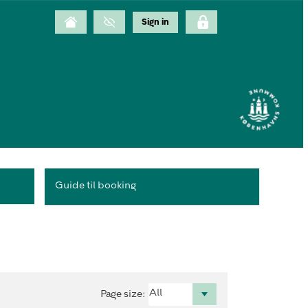
Guide til booking
Page size
: