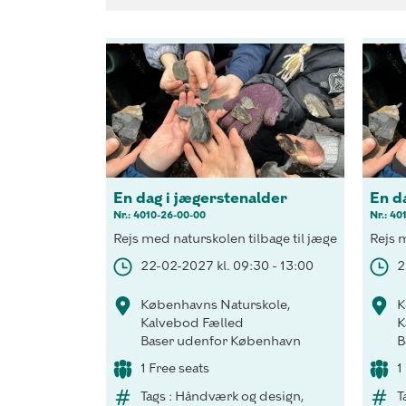
En dag i jægerstenalder
En d
Nr.: 4010-26-00-00
Nr.: 40
Rejs med naturskolen tilbage til jægerstenalder
Rejs 
22-02-2027 kl. 09:30 - 13:00
2
Københavns Naturskole,
K
Kalvebod Fælled
K
Baser udenfor København
B
1 Free seats
1
Tags : Håndværk og design,
T