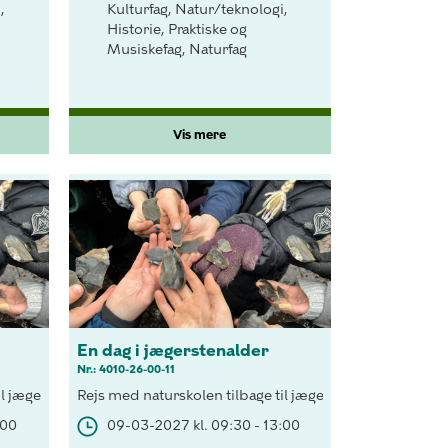
,
Kulturfag, Natur/teknologi,
Historie, Praktiske og
Musiskefag, Naturfag
Vis mere
En dag i jægerstenalder
Nr.: 4010-26-00-11
ingelse for overlevelsen i det barske natur.
kulisse og fælleskabet i "stammen" som betingelse for overlevelsen
il jægerstenalderen, med birkeskoven som kulisse og fælleskabet i 
Rejs med naturskolen tilbage til jægerstenalderen, med
:00
09-03-2027 kl. 09:30 - 13:00